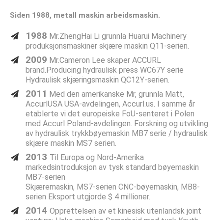
Siden 1988, metall maskin arbeidsmaskin.
1988
Mr.ZhengHai Li grunnla Huarui Machinery
produksjonsmaskiner skjære maskin Q11-serien.
2009
Mr.Cameron Lee skaper ACCURL
brand.Producing hydraulisk press WC67Y serie
Hydraulisk skjæringsmaskin QC12Y-serien.
2011
Med den amerikanske Mr, grunnla Matt,
AccurlUSA USA-avdelingen, Accurl.us. I samme år
etablerte vi det europeiske FoU-senteret i Polen
med Accurl Poland-avdelingen. Forskning og utvikling
av hydraulisk trykkbøyemaskin MB7 serie / hydraulisk
skjære maskin MS7 serien.
2013
Til Europa og Nord-Amerika
markedsintroduksjon av tysk standard bøyemaskin
MB7-serien
Skjæremaskin, MS7-serien CNC-bøyemaskin, MB8-
serien Eksport utgjorde $ 4 millioner.
2014
Opprettelsen av et kinesisk utenlandsk joint