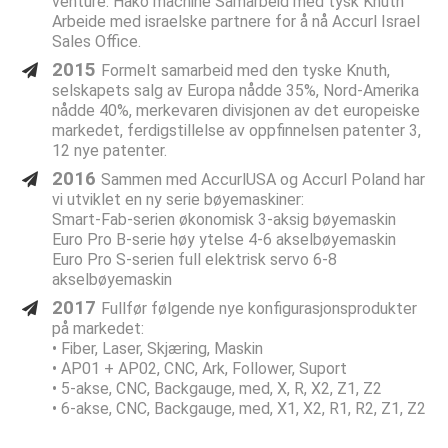
venture: Hako machine Samarbeid med tysk Knuth
Arbeide med israelske partnere for å nå Accurl Israel
Sales Office.
2015
Formelt samarbeid med den tyske Knuth,
selskapets salg av Europa nådde 35%, Nord-Amerika
nådde 40%, merkevaren divisjonen av det europeiske
markedet, ferdigstillelse av oppfinnelsen patenter 3,
12 nye patenter.
2016
Sammen med AccurlUSA og Accurl Poland har
vi utviklet en ny serie bøyemaskiner:
Smart-Fab-serien økonomisk 3-aksig bøyemaskin
Euro Pro B-serie høy ytelse 4-6 akselbøyemaskin
Euro Pro S-serien full elektrisk servo 6-8
akselbøyemaskin
2017
Fullfør følgende nye konfigurasjonsprodukter
på markedet:
• Fiber, Laser, Skjæring, Maskin
• AP01 + AP02, CNC, Ark, Follower, Suport
• 5-akse, CNC, Backgauge, med, X, R, X2, Z1, Z2
• 6-akse, CNC, Backgauge, med, X1, X2, R1, R2, Z1, Z2